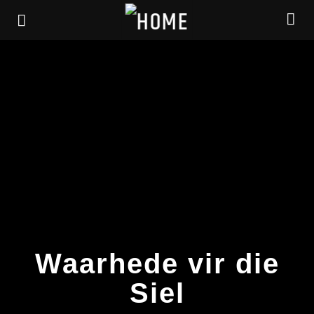
Waarhede vir die
Current track
Siel